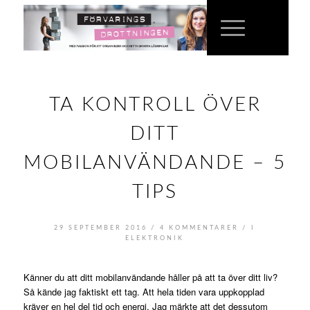
TA KONTROLL ÖVER
DITT
MOBILANVÄNDANDE – 5
TIPS
/
/
29 SEPTEMBER 2016
4 KOMMENTARER
I
ELEKTRONIK
Känner du att ditt mobilanvändande håller på att ta över ditt liv?
Så kände jag faktiskt ett tag. Att hela tiden vara uppkopplad
kräver en hel del tid och energi. Jag märkte att det dessutom