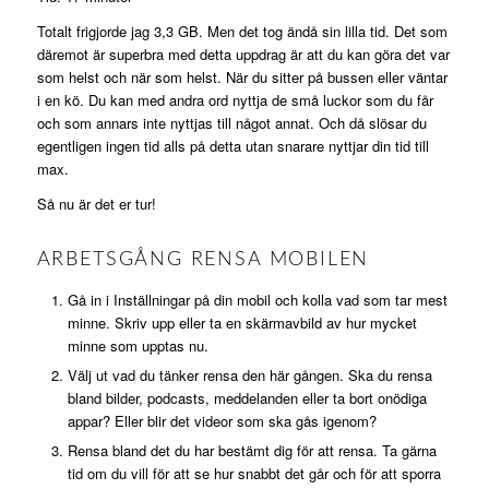
Totalt frigjorde jag 3,3 GB. Men det tog ändå sin lilla tid. Det som
däremot är superbra med detta uppdrag är att du kan göra det var
som helst och när som helst. När du sitter på bussen eller väntar
i en kö. Du kan med andra ord nyttja de små luckor som du får
och som annars inte nyttjas till något annat. Och då slösar du
egentligen ingen tid alls på detta utan snarare nyttjar din tid till
max.
Så nu är det er tur!
ARBETSGÅNG RENSA MOBILEN
Gå in i Inställningar på din mobil och kolla vad som tar mest
minne. Skriv upp eller ta en skärmavbild av hur mycket
minne som upptas nu.
Välj ut vad du tänker rensa den här gången. Ska du rensa
bland bilder, podcasts, meddelanden eller ta bort onödiga
appar? Eller blir det videor som ska gås igenom?
Rensa bland det du har bestämt dig för att rensa. Ta gärna
tid om du vill för att se hur snabbt det går och för att sporra