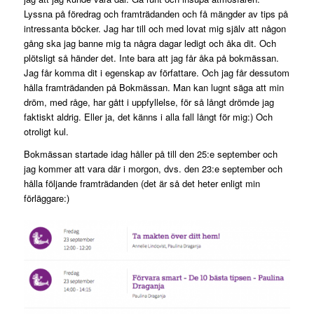
Lyssna på föredrag och framträdanden och få mängder av tips på
intressanta böcker. Jag har till och med lovat mig själv att någon
gång ska jag banne mig ta några dagar ledigt och åka dit. Och
plötsligt så händer det. Inte bara att jag får åka på bokmässan.
Jag får komma dit i egenskap av författare. Och jag får dessutom
hålla framträdanden på Bokmässan. Man kan lugnt säga att min
dröm, med råge, har gått i uppfyllelse, för så långt drömde jag
faktiskt aldrig. Eller ja, det känns i alla fall långt för mig:) Och
otroligt kul.
Bokmässan startade idag håller på till den 25:e september och
jag kommer att vara där i morgon, dvs. den 23:e september och
hålla följande framträdanden (det är så det heter enligt min
förläggare:)