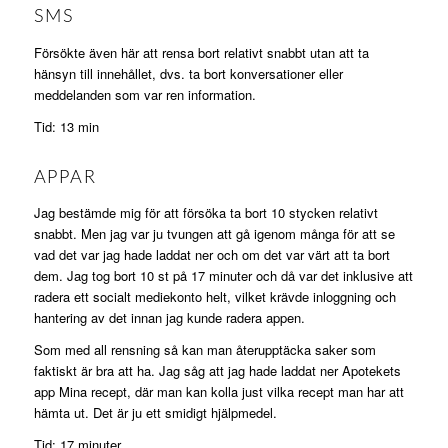
SMS
Försökte även här att rensa bort relativt snabbt utan att ta
hänsyn till innehållet, dvs. ta bort konversationer eller
meddelanden som var ren information.
Tid: 13 min
APPAR
Jag bestämde mig för att försöka ta bort 10 stycken relativt
snabbt. Men jag var ju tvungen att gå igenom många för att se
vad det var jag hade laddat ner och om det var värt att ta bort
dem. Jag tog bort 10 st på 17 minuter och då var det inklusive att
radera ett socialt mediekonto helt, vilket krävde inloggning och
hantering av det innan jag kunde radera appen.
Som med all rensning så kan man återupptäcka saker som
faktiskt är bra att ha. Jag såg att jag hade laddat ner Apotekets
app Mina recept, där man kan kolla just vilka recept man har att
hämta ut. Det är ju ett smidigt hjälpmedel.
Tid: 17 minuter