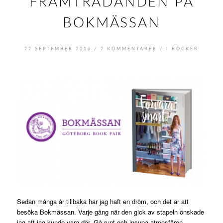
FRAMTRÄDANDEN PÅ
BOKMÄSSAN
/
/
22 SEPTEMBER 2016
2 KOMMENTARER
I
BÖCKER
Sedan många år tillbaka har jag haft en dröm, och det är att
besöka Bokmässan. Varje gång när den gick av stapeln önskade
jag att jag kunde vara där. Gå runt och insupa atmosfären.