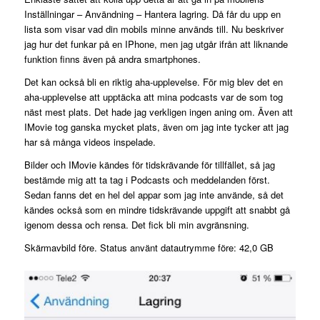
Inställningar – Användning – Hantera lagring. Då får du upp en
lista som visar vad din mobils minne används till. Nu beskriver
jag hur det funkar på en IPhone, men jag utgår ifrån att liknande
funktion finns även på andra smartphones.
Det kan också bli en riktig aha-upplevelse. För mig blev det en
aha-upplevelse att upptäcka att mina podcasts var de som tog
näst mest plats. Det hade jag verkligen ingen aning om. Även att
IMovie tog ganska mycket plats, även om jag inte tycker att jag
har så många videos inspelade.
Bilder och IMovie kändes för tidskrävande för tillfället, så jag
bestämde mig att ta tag i Podcasts och meddelanden först.
Sedan fanns det en hel del appar som jag inte använde, så det
kändes också som en mindre tidskrävande uppgift att snabbt gå
igenom dessa och rensa. Det fick bli min avgränsning.
Skärmavbild före. Status använt datautrymme före: 42,0 GB