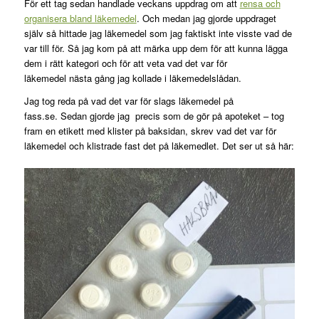
För ett tag sedan handlade veckans uppdrag om att
rensa och
organisera bland läkemedel
. Och medan jag gjorde uppdraget
själv så hittade jag läkemedel som jag faktiskt inte visste vad de
var till för. Så jag kom på att märka upp dem för att kunna lägga
dem i rätt kategori och för att veta vad det var för
läkemedel nästa gång jag kollade i läkemedelslådan.
Jag tog reda på vad det var för slags läkemedel på
fass.se. Sedan gjorde jag precis som de gör på apoteket – tog
fram en etikett med klister på baksidan, skrev vad det var för
läkemedel och klistrade fast det på läkemedlet. Det ser ut så här: