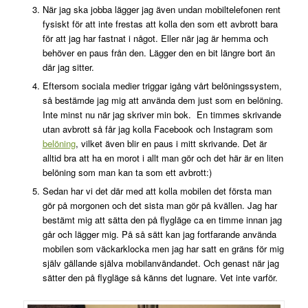
När jag ska jobba lägger jag även undan mobiltelefonen rent
fysiskt för att inte frestas att kolla den som ett avbrott bara
för att jag har fastnat i något. Eller när jag är hemma och
behöver en paus från den. Lägger den en bit längre bort än
där jag sitter.
Eftersom sociala medier triggar igång vårt belöningssystem,
så bestämde jag mig att använda dem just som en belöning.
Inte minst nu när jag skriver min bok. En timmes skrivande
utan avbrott så får jag kolla Facebook och Instagram som
belöning
, vilket även blir en paus i mitt skrivande. Det är
alltid bra att ha en morot i allt man gör och det här är en liten
belöning som man kan ta som ett avbrott:)
Sedan har vi det där med att kolla mobilen det första man
gör på morgonen och det sista man gör på kvällen. Jag har
bestämt mig att sätta den på flygläge ca en timme innan jag
går och lägger mig. På så sätt kan jag fortfarande använda
mobilen som väckarklocka men jag har satt en gräns för mig
själv gällande själva mobilanvändandet. Och genast när jag
sätter den på flygläge så känns det lugnare. Vet inte varför.