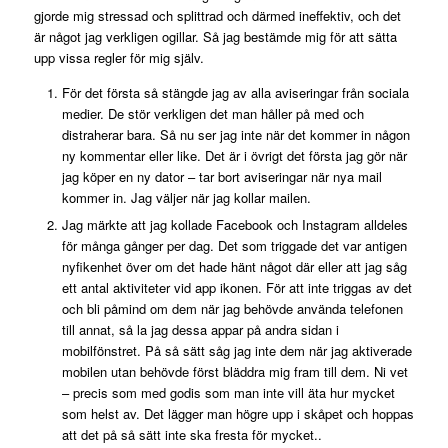
gjorde mig stressad och splittrad och därmed ineffektiv, och det
är något jag verkligen ogillar. Så jag bestämde mig för att sätta
upp vissa regler för mig själv.
För det första så stängde jag av alla aviseringar från sociala
medier. De stör verkligen det man håller på med och
distraherar bara. Så nu ser jag inte när det kommer in någon
ny kommentar eller like. Det är i övrigt det första jag gör när
jag köper en ny dator – tar bort aviseringar när nya mail
kommer in. Jag väljer när jag kollar mailen.
Jag märkte att jag kollade Facebook och Instagram alldeles
för många gånger per dag. Det som triggade det var antigen
nyfikenhet över om det hade hänt något där eller att jag såg
ett antal aktiviteter vid app ikonen. För att inte triggas av det
och bli påmind om dem när jag behövde använda telefonen
till annat, så la jag dessa appar på andra sidan i
mobilfönstret. På så sätt såg jag inte dem när jag aktiverade
mobilen utan behövde först bläddra mig fram till dem. Ni vet
– precis som med godis som man inte vill äta hur mycket
som helst av. Det lägger man högre upp i skåpet och hoppas
att det på så sätt inte ska fresta för mycket..