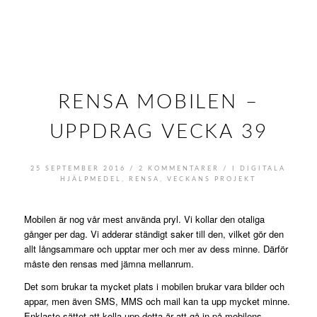
RENSA MOBILEN –
UPPDRAG VECKA 39
/
/
25 SEPTEMBER 2016
2 KOMMENTARER
I
DIGITALA
HJÄLPMEDEL
,
RENSA
,
VECKANS PROJEKT
Mobilen är nog vår mest använda pryl. Vi kollar den otaliga
gånger per dag. Vi adderar ständigt saker till den, vilket gör den
allt långsammare och upptar mer och mer av dess minne. Därför
måste den rensas med jämna mellanrum.
Det som brukar ta mycket plats i mobilen brukar vara bilder och
appar, men även SMS, MMS och mail kan ta upp mycket minne.
Enklaste sättet att kolla upp detta är att gå in på mobilens