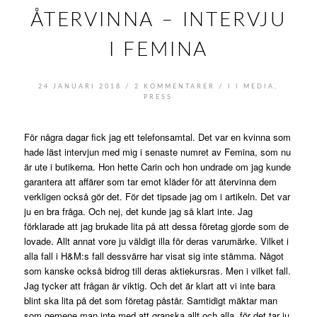
ÅTERVINNA – INTERVJU
I FEMINA
/
/
24 JANUARI 2018
2 KOMMENTARER
I
I MEDIA
,
PRESS
För några dagar fick jag ett telefonsamtal. Det var en kvinna som
hade läst intervjun med mig i senaste numret av Femina, som nu
är ute i butikerna. Hon hette Carin och hon undrade om jag kunde
garantera att affärer som tar emot kläder för att återvinna dem
verkligen också gör det. För det tipsade jag om i artikeln. Det var
ju en bra fråga. Och nej, det kunde jag så klart inte. Jag
förklarade att jag brukade lita på att dessa företag gjorde som de
lovade. Allt annat vore ju väldigt illa för deras varumärke. Vilket i
alla fall i H&M:s fall dessvärre har visat sig inte stämma. Något
som kanske också bidrog till deras aktiekursras. Men i vilket fall.
Jag tycker att frågan är viktig. Och det är klart att vi inte bara
blint ska lita på det som företag påstår. Samtidigt mäktar man
som gemene man inte med att granska allt och alla, för det tar ju