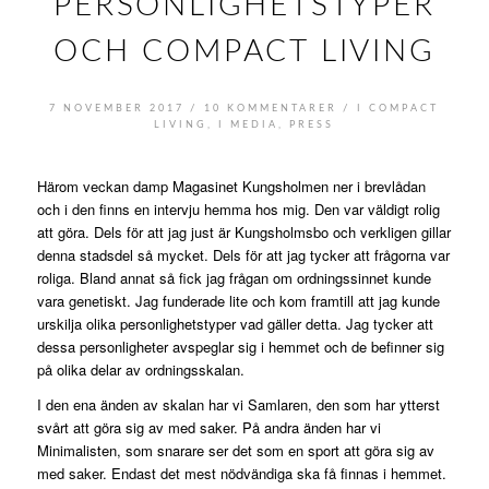
PERSONLIGHETSTYPER
OCH COMPACT LIVING
/
/
7 NOVEMBER 2017
10 KOMMENTARER
I
COMPACT
LIVING
,
I MEDIA
,
PRESS
Härom veckan damp Magasinet Kungsholmen ner i brevlådan
och i den finns en intervju hemma hos mig. Den var väldigt rolig
att göra. Dels för att jag just är Kungsholmsbo och verkligen gillar
denna stadsdel så mycket. Dels för att jag tycker att frågorna var
roliga. Bland annat så fick jag frågan om ordningssinnet kunde
vara genetiskt. Jag funderade lite och kom framtill att jag kunde
urskilja olika personlighetstyper vad gäller detta. Jag tycker att
dessa personligheter avspeglar sig i hemmet och de befinner sig
på olika delar av ordningsskalan.
I den ena änden av skalan har vi Samlaren, den som har ytterst
svårt att göra sig av med saker. På andra änden har vi
Minimalisten, som snarare ser det som en sport att göra sig av
med saker. Endast det mest nödvändiga ska få finnas i hemmet.