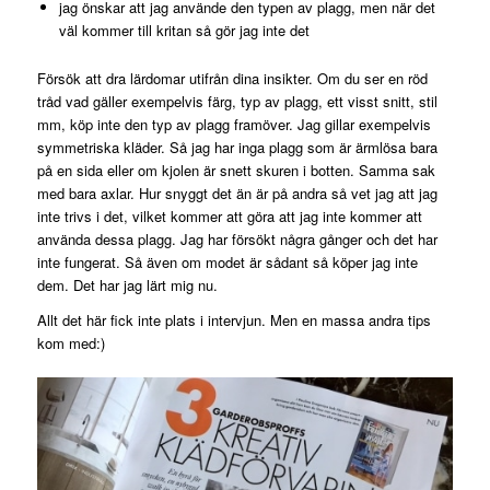
jag önskar att jag använde den typen av plagg, men när det
väl kommer till kritan så gör jag inte det
Försök att dra lärdomar utifrån dina insikter. Om du ser en röd
tråd vad gäller exempelvis färg, typ av plagg, ett visst snitt, stil
mm, köp inte den typ av plagg framöver. Jag gillar exempelvis
symmetriska kläder. Så jag har inga plagg som är ärmlösa bara
på en sida eller om kjolen är snett skuren i botten. Samma sak
med bara axlar. Hur snyggt det än är på andra så vet jag att jag
inte trivs i det, vilket kommer att göra att jag inte kommer att
använda dessa plagg. Jag har försökt några gånger och det har
inte fungerat. Så även om modet är sådant så köper jag inte
dem. Det har jag lärt mig nu.
Allt det här fick inte plats i intervjun. Men en massa andra tips
kom med:)