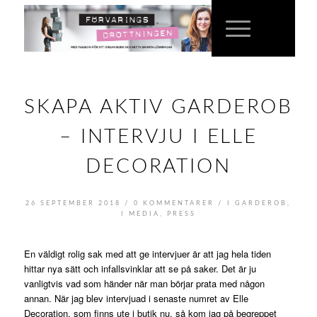
SKAPA AKTIV GARDEROB
– INTERVJU I ELLE
DECORATION
/
/
26 SEPTEMBER 2018
0 KOMMENTARER
I
GARDEROB
,
I MEDIA
,
PRESS
En väldigt rolig sak med att ge intervjuer är att jag hela tiden
hittar nya sätt och infallsvinklar att se på saker. Det är ju
vanligtvis vad som händer när man börjar prata med någon
annan. När jag blev intervjuad i senaste numret av Elle
Decoration, som finns ute i butik nu, så kom jag på begreppet