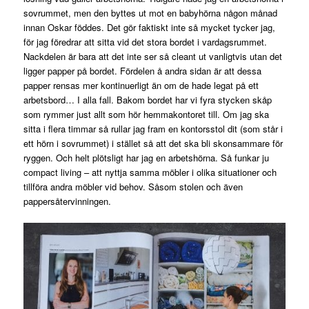
sovrummet, men den byttes ut mot en babyhörna någon månad
innan Oskar föddes. Det gör faktiskt inte så mycket tycker jag,
för jag föredrar att sitta vid det stora bordet i vardagsrummet.
Nackdelen är bara att det inte ser så cleant ut vanligtvis utan det
ligger papper på bordet. Fördelen å andra sidan är att dessa
papper rensas mer kontinuerligt än om de hade legat på ett
arbetsbord… I alla fall. Bakom bordet har vi fyra stycken skåp
som rymmer just allt som hör hemmakontoret till. Om jag ska
sitta i flera timmar så rullar jag fram en kontorsstol dit (som står i
ett hörn i sovrummet) i stället så att det ska bli skonsammare för
ryggen. Och helt plötsligt har jag en arbetshörna. Så funkar ju
compact living – att nyttja samma möbler i olika situationer och
tillföra andra möbler vid behov. Såsom stolen och även
pappersåtervinningen.