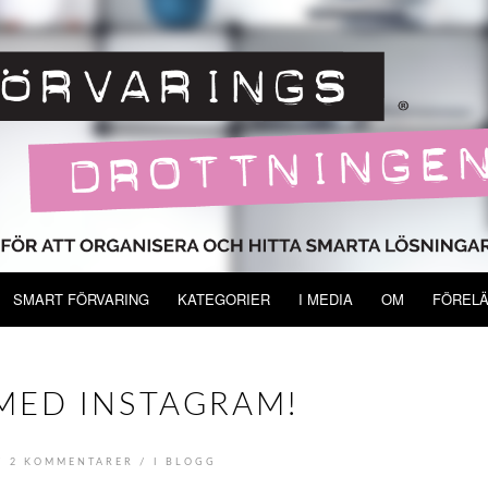
SMART FÖRVARING
KATEGORIER
I MEDIA
OM
FÖREL
 MED INSTAGRAM!
/
/
2 KOMMENTARER
I
BLOGG