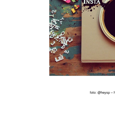
foto: @heysp – h