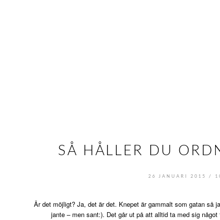
SÅ HÅLLER DU ORD
/
26 JANUARI 2015
1
Är det möjligt? Ja, det är det. Knepet är gammalt som gatan så jag h
jante – men sant:). Det går ut på att alltid ta med sig något f