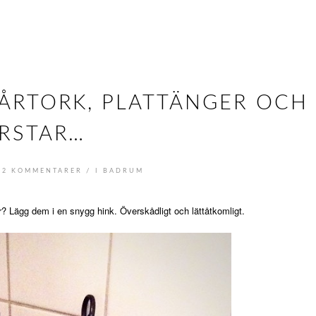
ÅRTORK, PLATTÄNGER OCH
RSTAR…
/
2 KOMMENTARER
I
BADRUM
r? Lägg dem i en snygg hink. Överskådligt och lättåtkomligt.