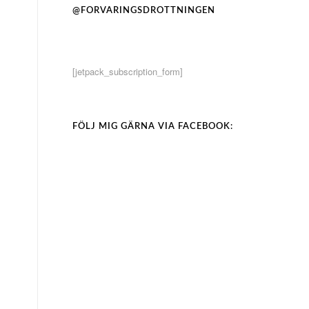
@FORVARINGSDROTTNINGEN
[jetpack_subscription_form]
FÖLJ MIG GÄRNA VIA FACEBOOK: