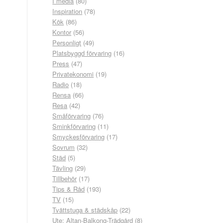
I media
(80)
Inspiration
(78)
Kök
(86)
Kontor
(56)
Personligt
(49)
Platsbyggd förvaring
(16)
Press
(47)
Privatekonomi
(19)
Radio
(18)
Rensa
(66)
Resa
(42)
Småförvaring
(76)
Sminkförvaring
(11)
Smyckesförvaring
(17)
Sovrum
(32)
Städ
(5)
Tävling
(29)
Tillbehör
(17)
Tips & Råd
(193)
TV
(15)
Tvättstuga & städskåp
(22)
Ute: Altan-Balkong-Trädgård
(8)