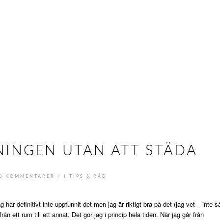
NINGEN UTAN ATT STÄDA
/
0 KOMMENTARER
I
TIPS & RÅD
ar definitivt inte uppfunnit det men jag är riktigt bra på det (jag vet – inte s
rån ett rum till ett annat. Det gör jag i princip hela tiden. När jag går från