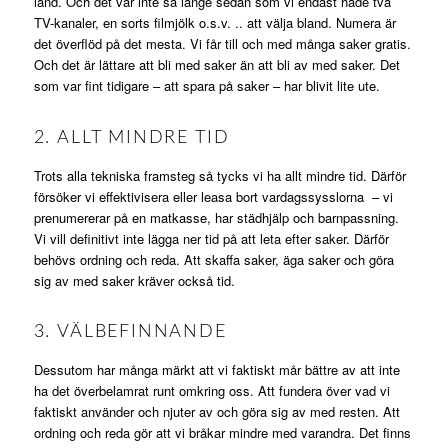
land. Och det var inte så länge sedan som vi endast hade två
TV-kanaler, en sorts filmjölk o.s.v. .. att välja bland. Numera är
det överflöd på det mesta. Vi får till och med många saker gratis.
Och det är lättare att bli med saker än att bli av med saker. Det
som var fint tidigare – att spara på saker – har blivit lite ute.
2. ALLT MINDRE TID
Trots alla tekniska framsteg så tycks vi ha allt mindre tid. Därför
försöker vi effektivisera eller leasa bort vardagssysslorna – vi
prenumererar på en matkasse, har städhjälp och barnpassning.
Vi vill definitivt inte lägga ner tid på att leta efter saker. Därför
behövs ordning och reda. Att skaffa saker, äga saker och göra
sig av med saker kräver också tid.
3. VÄLBEFINNANDE
Dessutom har många märkt att vi faktiskt mår bättre av att inte
ha det överbelamrat runt omkring oss. Att fundera över vad vi
faktiskt använder och njuter av och göra sig av med resten. Att
ordning och reda gör att vi bråkar mindre med varandra. Det finns