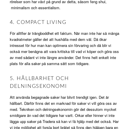
rörelser som har växt på grund av detta, såsom feng shui,
minimalism och essentialism.
4. COMPACT LIVING
För alltfler är trångboddhet ett faktum. När man inte har så många
kvadratmeter gäller det att hushålla med dem väl. Då ökar
intresset för hur man kan optimera sin förvaring och då blir vi
också mer benägna att vara kritiska till vad vi köper och göra oss
av med sådant vi inte längre använder. Det finns helt enkelt inte
plats för alla saker på samma sätt som tidigare.
5. HÅLLBARHET OCH
DELNINGSEKONOMI
Att använda begagnade saker har blivit trendigt igen. Det är
hållbart. Därför finns det en marknad för saker vi vill göra oss av
med. Tekniken och delningsekonomin gör det dessutom mycket
smidigare än vad det tidigare har varit. Orkar eller hinner vi inte
lägga upp saker på Tradera så kan vi få hjälp med det också. Har
vi inte möjlighet att forsla bort bråtet så finns den hjälpen bara en