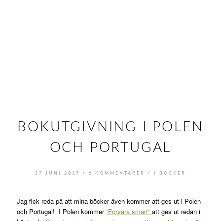
BOKUTGIVNING I POLEN
OCH PORTUGAL
/
/
27 JUNI 2017
6 KOMMENTARER
I
BÖCKER
Jag fick reda på att mina böcker även kommer att ges ut i Polen
och Portugal! I Polen kommer
”Förvara smart”
att ges ut redan i