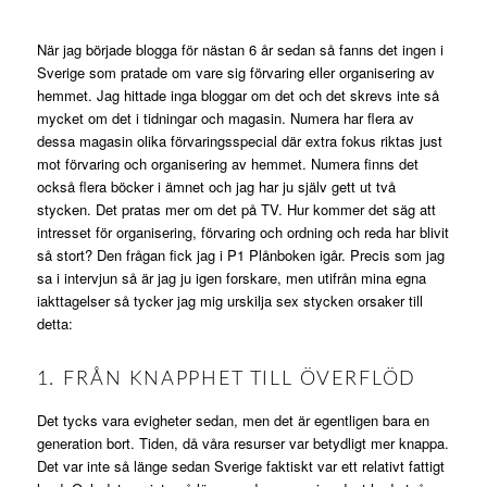
När jag började blogga för nästan 6 år sedan så fanns det ingen i
Sverige som pratade om vare sig förvaring eller organisering av
hemmet. Jag hittade inga bloggar om det och det skrevs inte så
mycket om det i tidningar och magasin. Numera har flera av
dessa magasin olika förvaringsspecial där extra fokus riktas just
mot förvaring och organisering av hemmet. Numera finns det
också flera böcker i ämnet och jag har ju själv gett ut två
stycken. Det pratas mer om det på TV. Hur kommer det säg att
intresset för organisering, förvaring och ordning och reda har blivit
så stort? Den frågan fick jag i P1 Plånboken igår. Precis som jag
sa i intervjun så är jag ju igen forskare, men utifrån mina egna
iakttagelser så tycker jag mig urskilja sex stycken orsaker till
detta:
1. FRÅN KNAPPHET TILL ÖVERFLÖD
Det tycks vara evigheter sedan, men det är egentligen bara en
generation bort. Tiden, då våra resurser var betydligt mer knappa.
Det var inte så länge sedan Sverige faktiskt var ett relativt fattigt