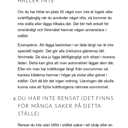
HÅLLER INTE
Om du har hittat en plats till något som inte är logisk eller
svårtillgänglig när du använder något ofta, så kommer du
inte ställa eller lägga tillbaka det. Det blir helt enkelt för
omständigt och föremålet hamnar någon annanstans i
stället.
Exempelvis: Att lägga besticken i en låda långt ner är inte
speciellt logiskt. Det gör alla (inklusive gästerna) lätt
förvirrade. De ska ju ligga lättillgängligt och oftast i översta
lådan. Detta kan göra att man automatiskt lägger dem där.
Eller om man har tvättkorgar långt ifrån sovrummen så
kanske kläderna hamnar i högar på stolar eller golvet i
stället. Och då blir det ingen ordning. Lösningen där skulle
kunna vara att flytta tvättkorgarna närmare sovrummet.
DU HAR INTE RENSAT (DET FINNS
FÖR MÅNGA SAKER PÅ DETTA
STÄLLE)
Rensar du inte utan tillför i stället saker i ett skåp eller en