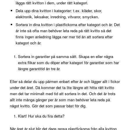
lägga rätt kvitton i dem, under rätt kategori.
Dela upp dina kvitton i kategorier: t.ex. kläder, skor,
elektronik, leksaker, inredning, vitvaror, smycken.
Sortera in dina kvitton i plastfickorna efter kategori och år. Det
är inte så ofta man behöver leta reda på rätt kvitto så det
finns ingen anledning lägga ner mer tid än att sortera efter
kategori och år.
Sortera in garantier på samma sätt. Skapa en eller några
extra flikar som du döper efter kategori för garantier som har
längre garantitid än tre år.
Eller så delar du upp pärmen enbart efter år och lägger allt i fickor
under det året. Då kommer det ta lite längre att hitta rätt kvitto
men det tar minimalt med tid att sortera in det. Och det är trots
allt inte många gånger per år som man behöver leta reda på
något kvitto. Gör det som passar bäst för dig.
Klart! Hur ska du fira detta?
När året är slut blir det dags rensa plastfickorna från alla kvitton