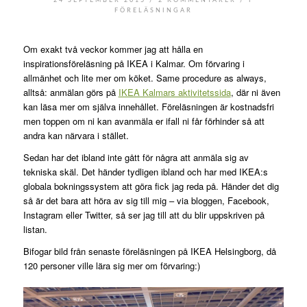
/
/
24 SEPTEMBER 2015
2 KOMMENTARER
I
FÖRELÄSNINGAR
Om exakt två veckor kommer jag att hålla en
inspirationsföreläsning på IKEA i Kalmar. Om förvaring i
allmänhet och lite mer om köket. Same procedure as always,
alltså: anmälan görs på
IKEA Kalmars aktivitetssida
, där ni även
kan läsa mer om själva innehållet. Föreläsningen är kostnadsfri
men toppen om ni kan avanmäla er ifall ni får förhinder så att
andra kan närvara i stället.
Sedan har det ibland inte gått för några att anmäla sig av
tekniska skäl. Det händer tydligen ibland och har med IKEA:s
globala bokningssystem att göra fick jag reda på. Händer det dig
så är det bara att höra av sig till mig – via bloggen, Facebook,
Instagram eller Twitter, så ser jag till att du blir uppskriven på
listan.
Bifogar bild från senaste föreläsningen på IKEA Helsingborg, då
120 personer ville lära sig mer om förvaring:)