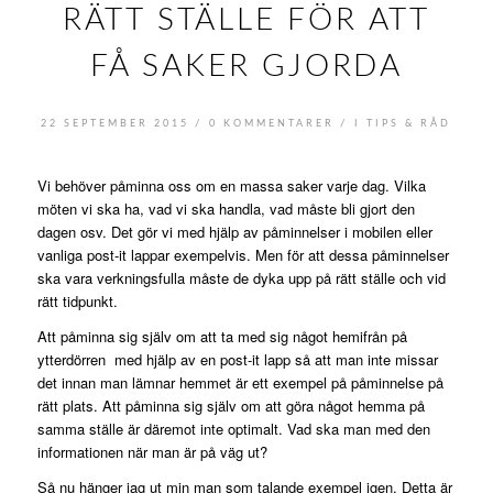
RÄTT STÄLLE FÖR ATT
FÅ SAKER GJORDA
/
/
22 SEPTEMBER 2015
0 KOMMENTARER
I
TIPS & RÅD
Vi behöver påminna oss om en massa saker varje dag. Vilka
möten vi ska ha, vad vi ska handla, vad måste bli gjort den
dagen osv. Det gör vi med hjälp av påminnelser i mobilen eller
vanliga post-it lappar exempelvis. Men för att dessa påminnelser
ska vara verkningsfulla måste de dyka upp på rätt ställe och vid
rätt tidpunkt.
Att påminna sig själv om att ta med sig något hemifrån på
ytterdörren med hjälp av en post-it lapp så att man inte missar
det innan man lämnar hemmet är ett exempel på påminnelse på
rätt plats. Att påminna sig själv om att göra något hemma på
samma ställe är däremot inte optimalt. Vad ska man med den
informationen när man är på väg ut?
Så nu hänger jag ut min man som talande exempel igen. Detta är