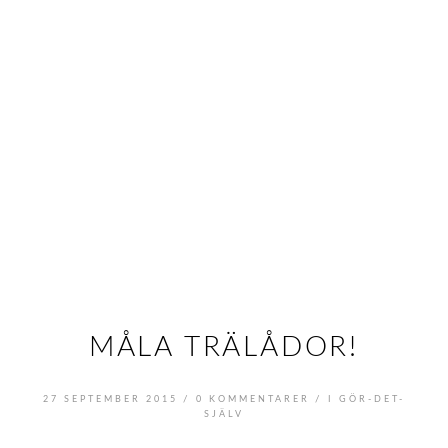
MÅLA TRÄLÅDOR!
/
/
27 SEPTEMBER 2015
0 KOMMENTARER
I
GÖR-DET-
SJÄLV