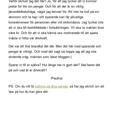
Varför skriver jag det här? Jo, för att jag tycker att vi kvinnor
pratar för lite om pengar. Och för att det är en viktig
jämställdhetsfråga, något jag brinner för. Att inte ha koll på sin
ekonomi och ta tag i sitt sparande kan får allvarliga
konsekvenser för pensionen eller vid skilsmässa. Jag tycker inte
att vi ska bli bortdribblade i fortsättningen. Vii ska ta makten över
våra liv. Och för att vi ska känna oss motiverade till att spara
måste vi hitta vår drivkraft.
Det var ett litet brandtal det där. Men det här med sparande och
pengar är viktigt. Och med det sagt så hopps jag att jag inte
skrämde iväg männen som läser bloggen:)
Sparar ni till er själva? Hur länge har ni gjort det? Vad beror det
på och vad är er drivkraft?
/Paulina
PS. Om du vill få
ordning på dina pengar
, så har jag skrivit om ett
tips på hur du kan göra det.