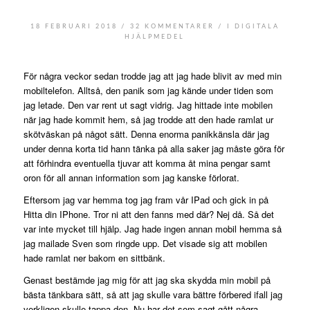
/
/
18 FEBRUARI 2018
32 KOMMENTARER
I
DIGITALA
HJÄLPMEDEL
För några veckor sedan trodde jag att jag hade blivit av med min
mobiltelefon. Alltså, den panik som jag kände under tiden som
jag letade. Den var rent ut sagt vidrig. Jag hittade inte mobilen
när jag hade kommit hem, så jag trodde att den hade ramlat ur
skötväskan på något sätt. Denna enorma panikkänsla där jag
under denna korta tid hann tänka på alla saker jag måste göra för
att förhindra eventuella tjuvar att komma åt mina pengar samt
oron för all annan information som jag kanske förlorat.
Eftersom jag var hemma tog jag fram vår IPad och gick in på
Hitta din IPhone. Tror ni att den fanns med där? Nej då. Så det
var inte mycket till hjälp. Jag hade ingen annan mobil hemma så
jag mailade Sven som ringde upp. Det visade sig att mobilen
hade ramlat ner bakom en sittbänk.
Genast bestämde jag mig för att jag ska skydda min mobil på
bästa tänkbara sätt, så att jag skulle vara bättre förbered ifall jag
verkligen skulle tappa den. Nu har det som sagt gått några