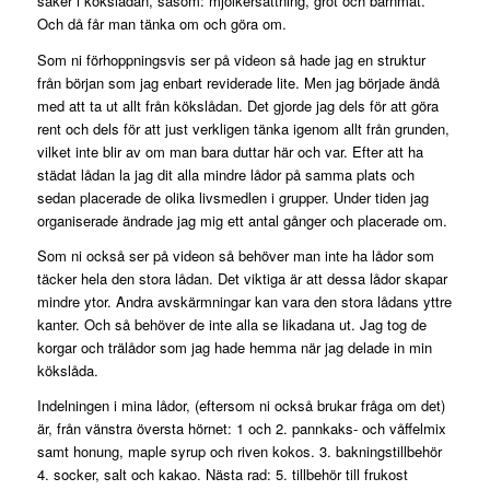
saker i kökslådan, såsom: mjölkersättning, gröt och barnmat.
Och då får man tänka om och göra om.
Som ni förhoppningsvis ser på videon så hade jag en struktur
från början som jag enbart reviderade lite. Men jag började ändå
med att ta ut allt från kökslådan. Det gjorde jag dels för att göra
rent och dels för att just verkligen tänka igenom allt från grunden,
vilket inte blir av om man bara duttar här och var. Efter att ha
städat lådan la jag dit alla mindre lådor på samma plats och
sedan placerade de olika livsmedlen i grupper. Under tiden jag
organiserade ändrade jag mig ett antal gånger och placerade om.
Som ni också ser på videon så behöver man inte ha lådor som
täcker hela den stora lådan. Det viktiga är att dessa lådor skapar
mindre ytor. Andra avskärmningar kan vara den stora lådans yttre
kanter. Och så behöver de inte alla se likadana ut. Jag tog de
korgar och trälådor som jag hade hemma när jag delade in min
kökslåda.
Indelningen i mina lådor, (eftersom ni också brukar fråga om det)
är, från vänstra översta hörnet: 1 och 2. pannkaks- och våffelmix
samt honung, maple syrup och riven kokos. 3. bakningstillbehör
4. socker, salt och kakao. Nästa rad: 5. tillbehör till frukost