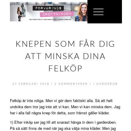
KNEPEN SOM FÅR DIG
ATT MINSKA DINA
FELKÖP
/
/
27 FEBRUARI 2018
2 KOMMENTARER
I
GARDEROB
Felköp är inte roliga. Men vi gör dem faktiskt alla. Så att helt
undvika dem tror jag inte att vi kan. Men vi kan minska dem. Jag
har i alla fall några knep för detta, som främst gäller kläder.
1) Efter inköp ser jag till att snarast hänga in dem i garderoben.
På så sätt finns de med när jag ska välja mina kläder. Men jag