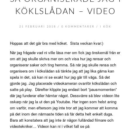
KÖKLSLÅDAN – VIDEO
/
/
21 FEBRUARI 2018
0 KOMMENTARER
I
KÖK
Hoppas att det går bra med köket. Sista veckan kvar:)
När jag frågade vad ni ville läsa mer om fick jag önskemål från er
om att jag skulle skriva mer om och visa hur jag rensar och
organiserar saker och ting hemma. Så när jag skulle rensa och
organisera om i kökslådan så tänkte jag att jag lika gärna kan
spela in det, så kan ni se exakt hur jag går till väga. Så det
gjorde jag. Jag placerade videokameran ovanför kökslådan och
satte på play. Därefter klippte jag endast bort ”pausmomenten”
där jag funderar eller hämtar något. Dessvärre så blev videon lite
oskarp när jag la ut den på Youtube. Har ingen som helst aning
om varför, men eftersom jag inte tror att jag kommer att komma
på det inom den närmaste tiden så får detta helt enkelt duga.
Bara att konstatera att jag inte är någon fulländad filmare och
videotekniker… Videon kan ni i vilket fall se på