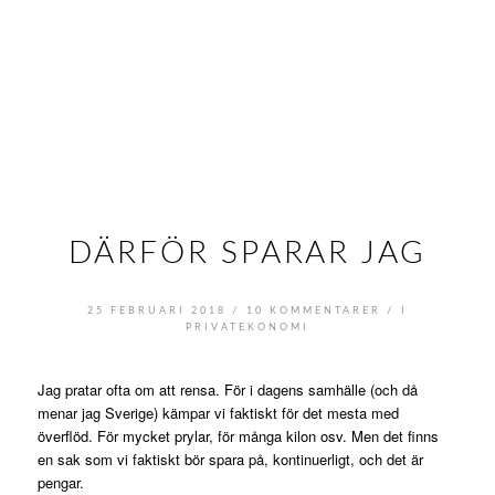
DÄRFÖR SPARAR JAG
/
/
25 FEBRUARI 2018
10 KOMMENTARER
I
PRIVATEKONOMI
Jag pratar ofta om att rensa. För i dagens samhälle (och då
menar jag Sverige) kämpar vi faktiskt för det mesta med
överflöd. För mycket prylar, för många kilon osv. Men det finns
en sak som vi faktiskt bör spara på, kontinuerligt, och det är
pengar.