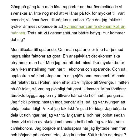
Gång på gång kan man läsa rapporter om hur överbelånade vi
svenskar är. Inte nog med att vi lånar på tok för mycket till vårt
boende, vi lånar även till vår konsumtion. Och det jag faktiskt
tycker är mest oroande är att
kvinnor har sämre ekonomikoll än
männen
. Trots att vi i genomsnitt har bättre betyg. Hur kommer
det sig?
Men tillbaka till sparande. Om man sparar eller inte har ju med
några olika faktorer att göra. En är självklart det ekonomiska
utrymmet man har. Men jag tror att det minst lika mycket beror
på vilken inställning man har till ekonomi och sparande. Och så
uppfostran så klart. Jag kan ta mig själv som exempel. Vi hade
det relativt bra i Polen, men efter att vi flydde till Sverige, i mitten
på 80-talet, så var jag plötsligt fattigast i klassen. Mina föräldrar
försökte bygga upp en ny tillvaro här så de höll hårt i pengarna.
Jag fick i princip nästan inga pengar alls, så jag var tvungen att
börja jobba tidigt. Vilket jag faktiskt är glad för idag. Jag började
dela ut tidningar när jag var 12 år gammal och har jobbat sedan
dess vid sidan av skolan och sedan heltid när jag var klar som
civilekonom. Jag började månadsspara när jag flyttade hemifrån
och började på universitetet. Jag la undan 500 kr från de drygt 7