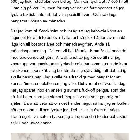
000 jag fick i studielån och bidrag. Man kan tycka att 7 000 kr att
klara sig på var lite, men för mig var det en förmögenhet så jag
tyckte faktiskt inte att det var speciellt svårt. Och så drogs
pengarna i början av månaden.
När jag kom till Stockholm och insåg att jag behövde köpa en
lägenhet för att inte behöva flytta runt så gick hälften av min då
låga lön till bostadslånet och månadsavgiften. Ändå så
månadssparade jag. Det var viktigt för mig. Framför allt hade det
med oberoende att göra. Alla äktenskap jag kände till när jag
växte upp var ganska misslyckade och kvinnorna stannade kvar
av ekonomiska skäl. Jag bestämde mig själv tidigt att det aldrig
skulle hända mig. Jag skulle ha tillräckligt med pengar för att
kunna lämna en relation om jag ville. Det var min drivkraft. Idag
har jag sparat ihop en ansenlig summa fuck-off pengar, som det
så fint heter, som jag skrapat ihop själv och som ger mig ro i
själen. Bara att veta att om det händer något så har jag en buffert
gör en enorm skillnad tycker jag. Det fick mig även att våga
starta eget. Dessutom tycker jag att sparande i fonder och aktier
är kul och utvecklande.