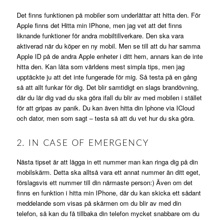
Det finns funktionen på mobiler som underlättar att hitta den. För
Apple finns det Hitta min IPhone, men jag vet att det finns
liknande funktioner för andra mobiltillverkare. Den ska vara
aktiverad när du köper en ny mobil. Men se till att du har samma
Apple ID på de andra Apple enheter i ditt hem, annars kan de inte
hitta den. Kan låta som världens mest simpla tips, men jag
upptäckte ju att det inte fungerade för mig. Så testa på en gång
så att allt funkar för dig. Det blir samtidigt en slags brandövning,
där du lär dig vad du ska göra ifall du blir av med mobilen i stället
för att gripas av panik. Du kan även hitta din Iphone via ICloud
och dator, men som sagt – testa så att du vet hur du ska göra.
2. IN CASE OF EMERGENCY
Nästa tipset är att lägga in ett nummer man kan ringa dig på din
mobilskärm. Detta ska alltså vara ett annat nummer än ditt eget,
förslagsvis ett nummer till din närmaste person:) Även om det
finns en funktion i hitta min IPhone, där du kan skicka ett sådant
meddelande som visas på skärmen om du blir av med din
telefon, så kan du få tillbaka din telefon mycket snabbare om du