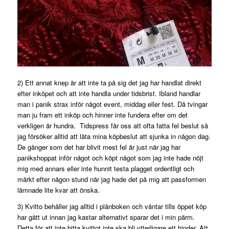
2) Ett annat knep är att inte ta på sig det jag har handlat direkt
efter inköpet och att inte handla under tidsbrist. Ibland handlar
man i panik strax inför något event, middag eller fest. Då tvingar
man ju fram ett inköp och hinner inte fundera efter om det
verkligen är hundra. Tidspress får oss att ofta fatta fel beslut så
jag försöker alltid att låta mina köpbeslut att sjunka in någon dag.
De gånger som det har blivit mest fel är just när jag har
panikshoppat inför något och köpt något som jag inte hade nöjt
mig med annars eller inte hunnit testa plagget ordentligt och
märkt efter någon stund när jag hade det på mig att passformen
lämnade lite kvar att önska.
3) Kvitto behåller jag alltid i plånboken och väntar tills öppet köp
har gått ut innan jag kastar alternativt sparar det i min pärm.
Detta för att inte hitta kvittot inte ska bli ytterligare ett hinder. Att