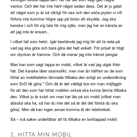
veckor. Och det har inte hänt något sedan dess. Det är ju galet
att något som ju är så viktigt för oss och den sista prylen vi vill
förlora inte kommer högre upp på listan att skydda. Jag ska
kanske i och för sig tala för mig själv, men jag har en känsla av
att jag inte är ensam..
I vilket fall som helst. Igår bestämde jag mig för att ta reda på
vad jag ska göra och bara göra det helt enkelt. För priset är högt
om olyckan är framme. Och då menar jag inte främst pengar.
Man kan som sagt tappa en mobil, vilket är vad jag utgår ifrån
här. Det kanske låter osannolikt, men mer än hälften av de som
hittat en mobiltelefon lämnade tillbaka den enligt en undersökning
som SvD lät göra.* Och då är det väldigt bra om man möjliggör
för att den som har hittat mobilen också ska kunna lämna tillbaka
den. Vilket ju är svårt om man har lås på sin mobil (vilket man
absolut ska ha, så har du inte det så är det det första du ska
göra). Men då kan ingen annan komma åt din telefonbok.
Så – två saker underlättar att få tillbaka en borttappad mobil:
1. HITTA MIN MOBIL