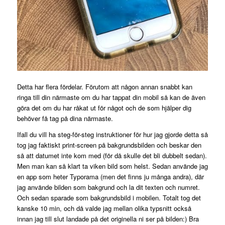
Detta har flera fördelar. Förutom att någon annan snabbt kan
ringa till din närmaste om du har tappat din mobil så kan de även
göra det om du har råkat ut för något och de som hjälper dig
behöver få tag på dina närmaste.
Ifall du vill ha steg-för-steg instruktioner för hur jag gjorde detta så
tog jag faktiskt print-screen på bakgrundsbilden och beskar den
så att datumet inte kom med (för då skulle det bli dubbelt sedan).
Men man kan så klart ta viken bild som helst. Sedan använde jag
en app som heter Typorama (men det finns ju många andra), där
jag använde bilden som bakgrund och la dit texten och numret.
Och sedan sparade som bakgrundsbild i mobilen. Totalt tog det
kanske 10 min, och då valde jag mellan olika typsnitt också
innan jag till slut landade på det originella ni ser på bilden:) Bra