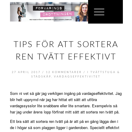
TIPS FÖR ATT SORTERA
REN TVÄTT EFFEKTIVT
/
/
27 APRIL 2017
12 KOMMENTARER
I
TVÄTTSTUGA &
STÄDSKÅP
,
VARDAGSEFFEKTIVITET
Som ni vet så går jag verkligen ingång på vardagseffektivitet. Jag
blir helt upprymd när jag har hittat ett sätt att utföra
vardagssysslor lite snabbare eller lite smartare. Exempelvis så
har jag under årens lopp förfinat mitt sätt att sortera ren tvätt på.
Ett bra sätt att sortera ren tvätt på är att på en gång lägga den i
de i högar så som plaggen ligger i garderoben. Speciellt effektivt