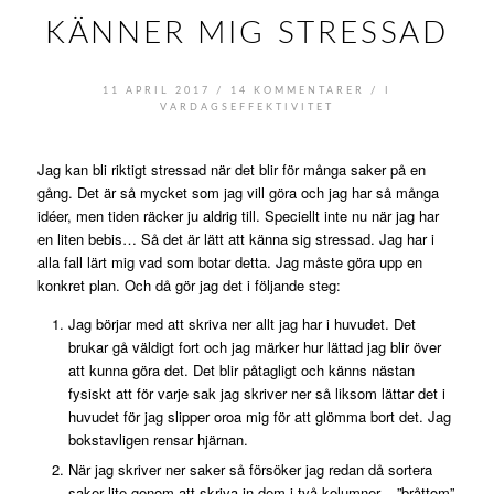
KÄNNER MIG STRESSAD
/
/
11 APRIL 2017
14 KOMMENTARER
I
VARDAGSEFFEKTIVITET
Jag kan bli riktigt stressad när det blir för många saker på en
gång. Det är så mycket som jag vill göra och jag har så många
idéer, men tiden räcker ju aldrig till. Speciellt inte nu när jag har
en liten bebis… Så det är lätt att känna sig stressad. Jag har i
alla fall lärt mig vad som botar detta. Jag måste göra upp en
konkret plan. Och då gör jag det i följande steg:
Jag börjar med att skriva ner allt jag har i huvudet. Det
brukar gå väldigt fort och jag märker hur lättad jag blir över
att kunna göra det. Det blir påtagligt och känns nästan
fysiskt att för varje sak jag skriver ner så liksom lättar det i
huvudet för jag slipper oroa mig för att glömma bort det. Jag
bokstavligen rensar hjärnan.
När jag skriver ner saker så försöker jag redan då sortera
saker lite genom att skriva in dem i två kolumner – ”bråttom”