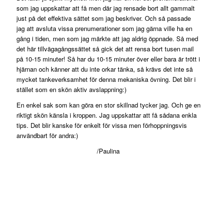
som jag uppskattar att få men där jag rensade bort allt gammalt
just på det effektiva sättet som jag beskriver. Och så passade
jag att avsluta vissa prenumerationer som jag gärna ville ha en
gång i tiden, men som jag märkte att jag aldrig öppnade. Så med
det här tillvägagångssättet så gick det att rensa bort tusen mail
på 10-15 minuter! Så har du 10-15 minuter över eller bara är trött i
hjärnan och känner att du inte orkar tänka, så krävs det inte så
mycket tankeverksamhet för denna mekaniska övning. Det blir i
stället som en skön aktiv avslappning:)
En enkel sak som kan göra en stor skillnad tycker jag. Och ge en
riktigt skön känsla i kroppen. Jag uppskattar att få sådana enkla
tips. Det blir kanske för enkelt för vissa men förhoppningsvis
användbart för andra:)
/Paulina