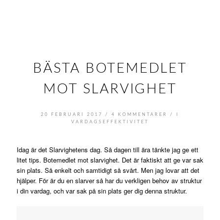
BÄSTA BOTEMEDLET
MOT SLARVIGHET
/
/
20 FEBRUARI 2017
4 KOMMENTARER
I
VARDAGSEFFEKTIVITET
Idag är det Slarvighetens dag. Så dagen till ära tänkte jag ge ett
litet tips. Botemedlet mot slarvighet. Det är faktiskt att ge var sak
sin plats. Så enkelt och samtidigt så svårt. Men jag lovar att det
hjälper. För är du en slarver så har du verkligen behov av struktur
i din vardag, och var sak på sin plats ger dig denna struktur.