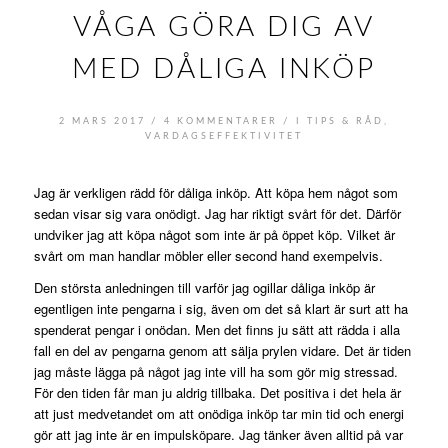
VÅGA GÖRA DIG AV
MED DÅLIGA INKÖP
/
/
2 MARS 2017
4 KOMMENTARER
I
TIPS & RÅD
,
VARDAGSEFFEKTIVITET
Jag är verkligen rädd för dåliga inköp. Att köpa hem något som
sedan visar sig vara onödigt. Jag har riktigt svårt för det. Därför
undviker jag att köpa något som inte är på öppet köp. Vilket är
svårt om man handlar möbler eller second hand exempelvis.
Den största anledningen till varför jag ogillar dåliga inköp är
egentligen inte pengarna i sig, även om det så klart är surt att ha
spenderat pengar i onödan. Men det finns ju sätt att rädda i alla
fall en del av pengarna genom att sälja prylen vidare. Det är tiden
jag måste lägga på något jag inte vill ha som gör mig stressad.
För den tiden får man ju aldrig tillbaka. Det positiva i det hela är
att just medvetandet om att onödiga inköp tar min tid och energi
gör att jag inte är en impulsköpare. Jag tänker även alltid på var