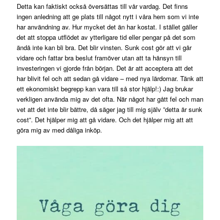
Detta kan faktiskt också översättas till vår vardag. Det finns
ingen anledning att ge plats till något nytt i våra hem som vi inte
har användning av. Hur mycket det än har kostat. I stället gäller
det att stoppa utflödet av ytterligare tid eller pengar på det som
ändå inte kan bli bra. Det blir vinsten. Sunk cost gör att vi går
vidare och fattar bra beslut framöver utan att ta hänsyn till
investeringen vi gjorde från början. Det är att acceptera att det
har blivit fel och att sedan gå vidare – med nya lärdomar. Tänk att
ett ekonomiskt begrepp kan vara till så stor hjälp!:) Jag brukar
verkligen använda mig av det ofta. När något har gått fel och man
vet att det inte blir bättre, då säger jag till mig själv ”detta är sunk
cost”. Det hjälper mig att gå vidare. Och det hjälper mig att att
göra mig av med dåliga inköp.