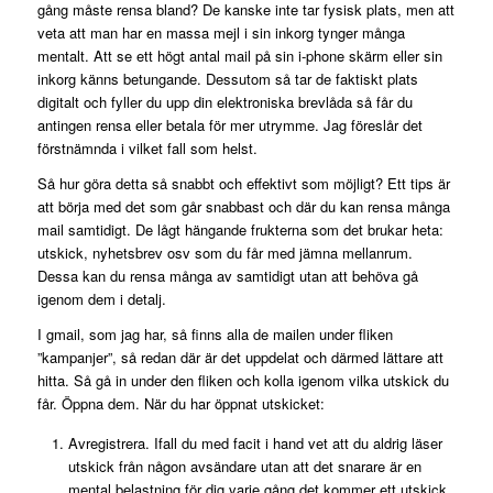
gång måste rensa bland? De kanske inte tar fysisk plats, men att
veta att man har en massa mejl i sin inkorg tynger många
mentalt. Att se ett högt antal mail på sin i-phone skärm eller sin
inkorg känns betungande. Dessutom så tar de faktiskt plats
digitalt och fyller du upp din elektroniska brevlåda så får du
antingen rensa eller betala för mer utrymme. Jag föreslår det
förstnämnda i vilket fall som helst.
Så hur göra detta så snabbt och effektivt som möjligt? Ett tips är
att börja med det som går snabbast och där du kan rensa många
mail samtidigt. De lågt hängande frukterna som det brukar heta:
utskick, nyhetsbrev osv som du får med jämna mellanrum.
Dessa kan du rensa många av samtidigt utan att behöva gå
igenom dem i detalj.
I gmail, som jag har, så finns alla de mailen under fliken
”kampanjer”, så redan där är det uppdelat och därmed lättare att
hitta. Så gå in under den fliken och kolla igenom vilka utskick du
får. Öppna dem. När du har öppnat utskicket:
Avregistrera. Ifall du med facit i hand vet att du aldrig läser
utskick från någon avsändare utan att det snarare är en
mental belastning för dig varje gång det kommer ett utskick.