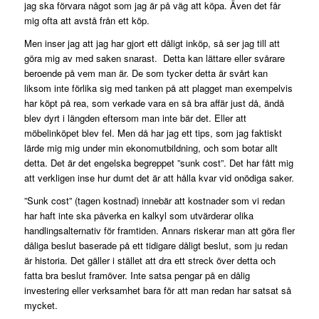
jag ska förvara något som jag är på väg att köpa. Även det får
mig ofta att avstå från ett köp.
Men inser jag att jag har gjort ett dåligt inköp, så ser jag till att
göra mig av med saken snarast. Detta kan lättare eller svårare
beroende på vem man är. De som tycker detta är svårt kan
liksom inte förlika sig med tanken på att plagget man exempelvis
har köpt på rea, som verkade vara en så bra affär just då, ändå
blev dyrt i längden eftersom man inte bär det. Eller att
möbelinköpet blev fel. Men då har jag ett tips, som jag faktiskt
lärde mig mig under min ekonomutbildning, och som botar allt
detta. Det är det engelska begreppet ”sunk cost”. Det har fått mig
att verkligen inse hur dumt det är att hålla kvar vid onödiga saker.
”Sunk cost” (tagen kostnad) innebär att kostnader som vi redan
har haft inte ska påverka en kalkyl som utvärderar olika
handlingsalternativ för framtiden. Annars riskerar man att göra fler
dåliga beslut baserade på ett tidigare dåligt beslut, som ju redan
är historia. Det gäller i stället att dra ett streck över detta och
fatta bra beslut framöver. Inte satsa pengar på en dålig
investering eller verksamhet bara för att man redan har satsat så
mycket.