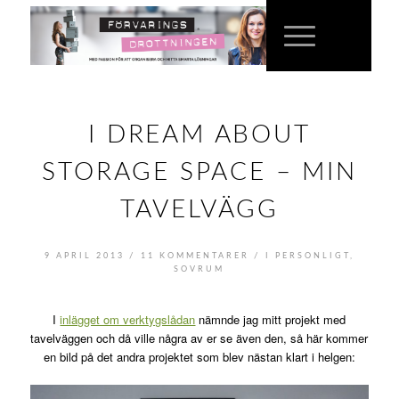
I DREAM ABOUT
STORAGE SPACE – MIN
TAVELVÄGG
/
/
9 APRIL 2013
11 KOMMENTARER
I
PERSONLIGT
,
SOVRUM
I
inlägget om verktygslådan
nämnde jag mitt projekt med
tavelväggen och då ville några av er se även den, så här kommer
en bild på det andra projektet som blev nästan klart i helgen: