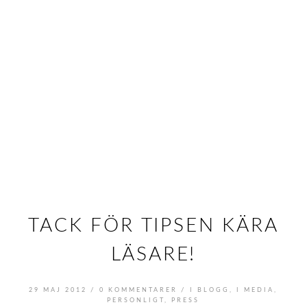
TACK FÖR TIPSEN KÄRA
LÄSARE!
/
/
29 MAJ 2012
0 KOMMENTARER
I
BLOGG
,
I MEDIA
,
PERSONLIGT
,
PRESS