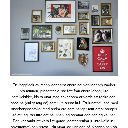
Ett ihopplock av resebilder samt andra souvenirer som väcker
bra minnen, presenter vi har fått från andra länder, lite
familjebilder, kloka citat med saker som är värda att tänka och
jobba på (enligt mig då) samt lite annat kul. Ett kreativt kaos med
snedhängda tavlor med andra ord som hänger mitt emot sängen
så att jag kan titta det på innan jag somnar och när jag vaknar.
Den var tänkt att vara lite gömd (gäster brukar ju inte kolla in i
sovrummet) och privat. Nu visar jag upp den på bloggen och så