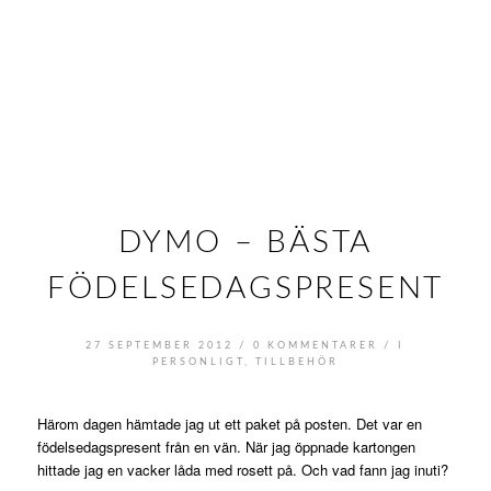
DYMO – BÄSTA
FÖDELSEDAGSPRESENT
/
/
27 SEPTEMBER 2012
0 KOMMENTARER
I
PERSONLIGT
,
TILLBEHÖR
Härom dagen hämtade jag ut ett paket på posten. Det var en
födelsedagspresent från en vän. När jag öppnade kartongen
hittade jag en vacker låda med rosett på. Och vad fann jag inuti?