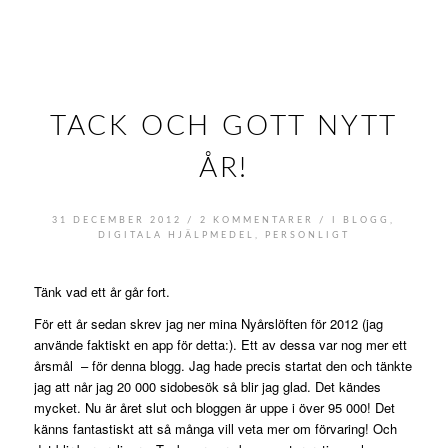
TACK OCH GOTT NYTT
ÅR!
/
/
31 DECEMBER 2012
2 KOMMENTARER
I
BLOGG
,
DIGITALA HJÄLPMEDEL
,
PERSONLIGT
Tänk vad ett år går fort.
För ett år sedan skrev jag ner mina Nyårslöften för 2012 (jag
använde faktiskt en app för detta:). Ett av dessa var nog mer ett
årsmål – för denna blogg. Jag hade precis startat den och tänkte
jag att når jag 20 000 sidobesök så blir jag glad. Det kändes
mycket. Nu är året slut och bloggen är uppe i över 95 000! Det
känns fantastiskt att så många vill veta mer om förvaring! Och