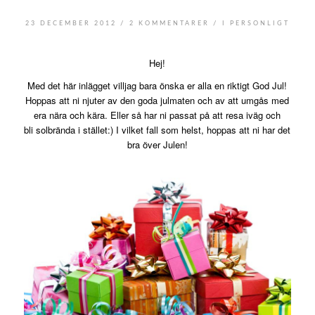
/
/
23 DECEMBER 2012
2 KOMMENTARER
I
PERSONLIGT
Hej!
Med det här inlägget villjag bara önska er alla en riktigt God Jul!
Hoppas att ni njuter av den goda julmaten och av att umgås med
era nära och kära. Eller så har ni passat på att resa iväg och
bli solbrända i stället:) I vilket fall som helst, hoppas att ni har det
bra över Julen!