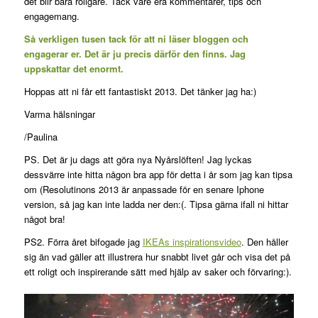
det blir bara roligare. Tack vare era kommentarer, tips och
engagemang.
Så verkligen tusen tack för att ni läser bloggen och
engagerar er. Det är ju precis därför den finns. Jag
uppskattar det enormt.
Hoppas att ni får ett fantastiskt 2013. Det tänker jag ha:)
Varma hälsningar
/Paulina
PS. Det är ju dags att göra nya Nyårslöften! Jag lyckas
dessvärre inte hitta någon bra app för detta i år som jag kan tipsa
om (Resolutinons 2013 är anpassade för en senare Iphone
version, så jag kan inte ladda ner den:(. Tipsa gärna ifall ni hittar
något bra!
PS2. Förra året bifogade jag
IKEAs inspirationsvideo
. Den håller
sig än vad gäller att illustrera hur snabbt livet går och visa det på
ett roligt och inspirerande sätt med hjälp av saker och förvaring:).