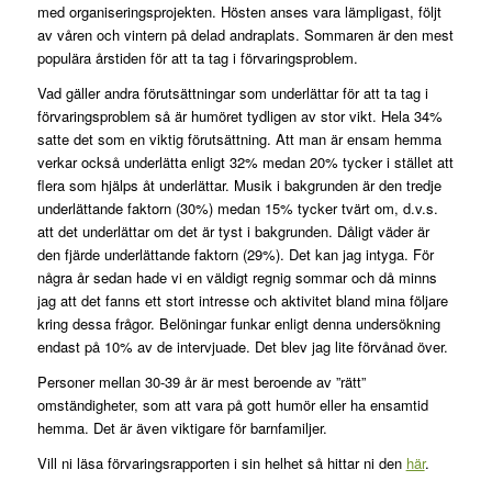
med organiseringsprojekten. Hösten anses vara lämpligast, följt
av våren och vintern på delad andraplats. Sommaren är den mest
populära årstiden för att ta tag i förvaringsproblem.
Vad gäller andra förutsättningar som underlättar för att ta tag i
förvaringsproblem så är humöret tydligen av stor vikt. Hela 34%
satte det som en viktig förutsättning. Att man är ensam hemma
verkar också underlätta enligt 32% medan 20% tycker i stället att
flera som hjälps åt underlättar. Musik i bakgrunden är den tredje
underlättande faktorn (30%) medan 15% tycker tvärt om, d.v.s.
att det underlättar om det är tyst i bakgrunden. Dåligt väder är
den fjärde underlättande faktorn (29%). Det kan jag intyga. För
några år sedan hade vi en väldigt regnig sommar och då minns
jag att det fanns ett stort intresse och aktivitet bland mina följare
kring dessa frågor. Belöningar funkar enligt denna undersökning
endast på 10% av de intervjuade. Det blev jag lite förvånad över.
Personer mellan 30-39 år är mest beroende av ”rätt”
omständigheter, som att vara på gott humör eller ha ensamtid
hemma. Det är även viktigare för barnfamiljer.
Vill ni läsa förvaringsrapporten i sin helhet så hittar ni den
här
.