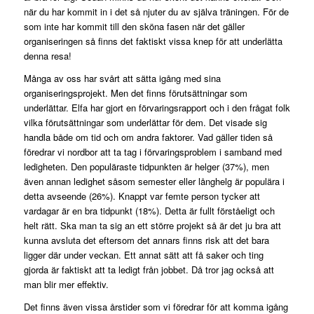
när du har kommit in i det så njuter du av själva träningen. För de
som inte har kommit till den sköna fasen när det gäller
organiseringen så finns det faktiskt vissa knep för att underlätta
denna resa!
Många av oss har svårt att sätta igång med sina
organiseringsprojekt. Men det finns förutsättningar som
underlättar. Elfa har gjort en förvaringsrapport och i den frågat folk
vilka förutsättningar som underlättar för dem. Det visade sig
handla både om tid och om andra faktorer. Vad gäller tiden så
föredrar vi nordbor att ta tag i förvaringsproblem i samband med
ledigheten. Den populäraste tidpunkten är helger (37%), men
även annan ledighet såsom semester eller långhelg är populära i
detta avseende (26%). Knappt var femte person tycker att
vardagar är en bra tidpunkt (18%). Detta är fullt förståeligt och
helt rätt. Ska man ta sig an ett större projekt så är det ju bra att
kunna avsluta det eftersom det annars finns risk att det bara
ligger där under veckan. Ett annat sätt att få saker och ting
gjorda är faktiskt att ta ledigt från jobbet. Då tror jag också att
man blir mer effektiv.
Det finns även vissa årstider som vi föredrar för att komma igång