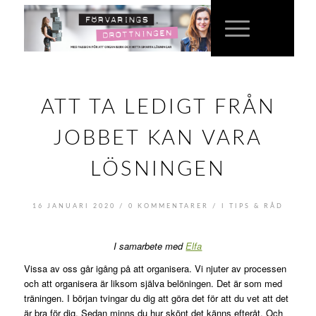
ATT TA LEDIGT FRÅN
JOBBET KAN VARA
LÖSNINGEN
/
/
16 JANUARI 2020
0 KOMMENTARER
I
TIPS & RÅD
I samarbete med
Elfa
Vissa av oss går igång på att organisera. Vi njuter av processen
och att organisera är liksom själva belöningen. Det är som med
träningen. I början tvingar du dig att göra det för att du vet att det
är bra för dig. Sedan minns du hur skönt det känns efteråt. Och