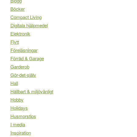
Blogg
Böcker
Compact Living
Digitala hjälpmedel
Elektronik
Flytt
Föreläsningar
Förråd & Garage
Garderob
Gör-det-själv
Hall
Hållbart & miljövänligt
Hobby
Holidays
Husmorstips
I media
Inspiration