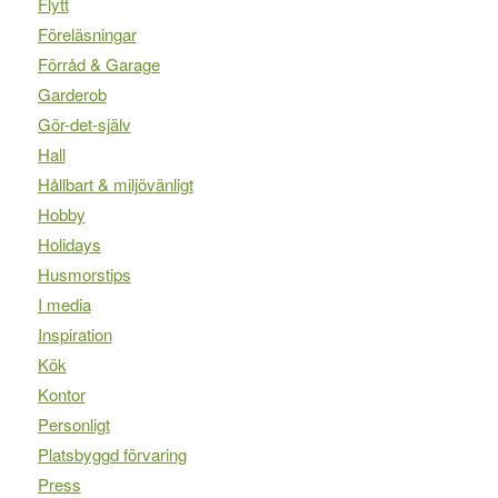
Flytt
Föreläsningar
Förråd & Garage
Garderob
Gör-det-själv
Hall
Hållbart & miljövänligt
Hobby
Holidays
Husmorstips
I media
Inspiration
Kök
Kontor
Personligt
Platsbyggd förvaring
Press