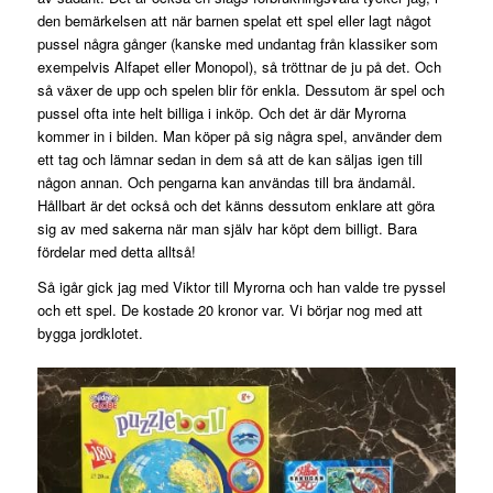
den bemärkelsen att när barnen spelat ett spel eller lagt något
pussel några gånger (kanske med undantag från klassiker som
exempelvis Alfapet eller Monopol), så tröttnar de ju på det. Och
så växer de upp och spelen blir för enkla. Dessutom är spel och
pussel ofta inte helt billiga i inköp. Och det är där Myrorna
kommer in i bilden. Man köper på sig några spel, använder dem
ett tag och lämnar sedan in dem så att de kan säljas igen till
någon annan. Och pengarna kan användas till bra ändamål.
Hållbart är det också och det känns dessutom enklare att göra
sig av med sakerna när man själv har köpt dem billigt. Bara
fördelar med detta alltså!
Så igår gick jag med Viktor till Myrorna och han valde tre pyssel
och ett spel. De kostade 20 kronor var. Vi börjar nog med att
bygga jordklotet.