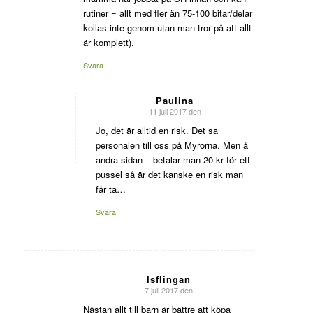
rutiner = allt med fler än 75-100 bitar/delar
kollas inte genom utan man tror på att allt
är komplett).
Svara
Paulina
11 juli 2017 den
says:
Jo, det är alltid en risk. Det sa
personalen till oss på Myrorna. Men å
andra sidan – betalar man 20 kr för ett
pussel så är det kanske en risk man
får ta…
Svara
Isflingan
7 juli 2017 den
says:
Nästan allt till barn är bättre att köpa