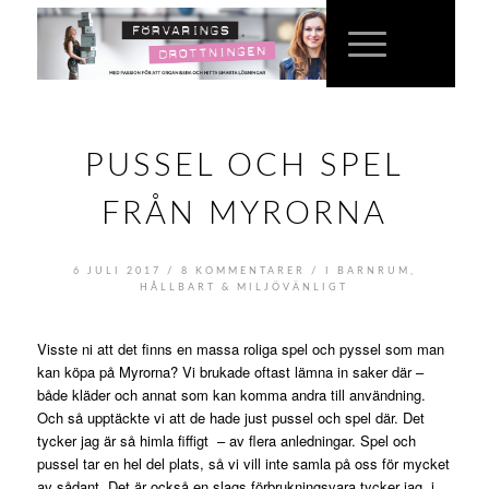
PUSSEL OCH SPEL
FRÅN MYRORNA
/
/
6 JULI 2017
8 KOMMENTARER
I
BARNRUM
,
HÅLLBART & MILJÖVÄNLIGT
Visste ni att det finns en massa roliga spel och pyssel som man
kan köpa på Myrorna? Vi brukade oftast lämna in saker där –
både kläder och annat som kan komma andra till användning.
Och så upptäckte vi att de hade just pussel och spel där. Det
tycker jag är så himla fiffigt – av flera anledningar. Spel och
pussel tar en hel del plats, så vi vill inte samla på oss för mycket
av sådant. Det är också en slags förbrukningsvara tycker jag, i