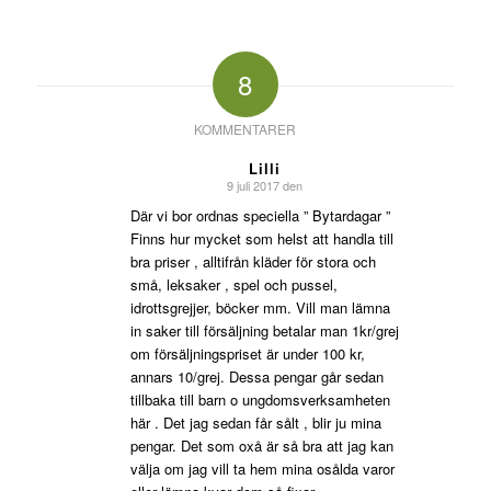
8
KOMMENTARER
Lilli
9 juli 2017 den
says:
Där vi bor ordnas speciella ” Bytardagar ”
Finns hur mycket som helst att handla till
bra priser , alltifrån kläder för stora och
små, leksaker , spel och pussel,
idrottsgrejjer, böcker mm. Vill man lämna
in saker till försäljning betalar man 1kr/grej
om försäljningspriset är under 100 kr,
annars 10/grej. Dessa pengar går sedan
tillbaka till barn o ungdomsverksamheten
här . Det jag sedan får sålt , blir ju mina
pengar. Det som oxå är så bra att jag kan
välja om jag vill ta hem mina osålda varor