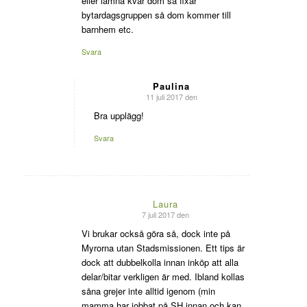
eller lämna kvar dom så fixar
bytardagsgruppen så dom kommer till
barnhem etc.
Svara
Paulina
11 juli 2017 den
says:
Bra upplägg!
Svara
Laura
7 juli 2017 den
says:
Vi brukar också göra så, dock inte på
Myrorna utan Stadsmissionen. Ett tips är
dock att dubbelkolla innan inköp att alla
delar/bitar verkligen är med. Ibland kollas
såna grejer inte alltid igenom (min
mamma har jobbat på SH innan och kan