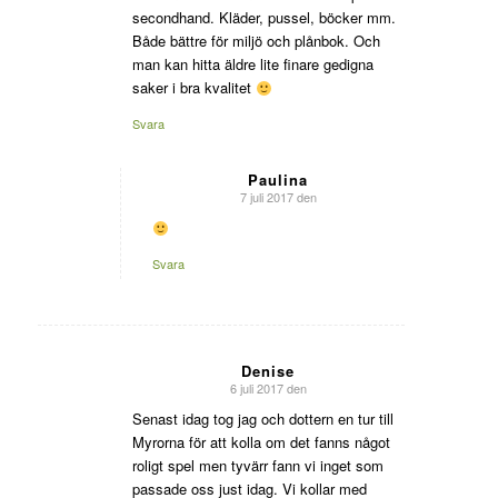
secondhand. Kläder, pussel, böcker mm.
Både bättre för miljö och plånbok. Och
man kan hitta äldre lite finare gedigna
saker i bra kvalitet
Svara
Paulina
7 juli 2017 den
says:
Svara
Denise
6 juli 2017 den
says:
Senast idag tog jag och dottern en tur till
Myrorna för att kolla om det fanns något
roligt spel men tyvärr fann vi inget som
passade oss just idag. Vi kollar med