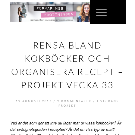
RENSA BLAND
KOKBÖCKER OCH
ORGANISERA RECEPT –
PROJEKT VECKA 33
/
/
19 AUGUSTI 2017
9 KOMMENTARER
I
VECKANS
PROJEKT
Vad är det som gör att inte du lagar mat ur vissa kokböcker? Är
det svårighetsgraden i recepten? Är det en viss typ av mat?