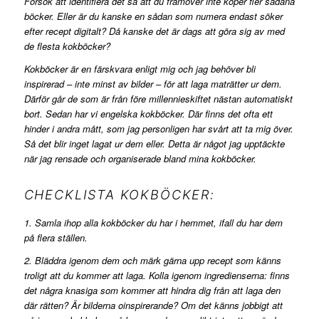
Försök att identifiera det så att du framöver inte köper fler sådana
böcker. Eller är du kanske en sådan som numera endast söker
efter recept digitalt? Då kanske det är dags att göra sig av med
de flesta kokböcker?
Kokböcker är en färskvara enligt mig och jag behöver bli
inspirerad – inte minst av bilder – för att laga maträtter ur dem.
Därför går de som är från före millennieskiftet nästan automatiskt
bort. Sedan har vi engelska kokböcker. Där finns det ofta ett
hinder i andra mått, som jag personligen har svårt att ta mig över.
Så det blir inget lagat ur dem eller. Detta är något jag upptäckte
när jag rensade och organiserade bland mina kokböcker.
CHECKLISTA KOKBÖCKER:
1. Samla ihop alla kokböcker du har i hemmet, ifall du har dem
på flera ställen.
2. Bläddra igenom dem och märk gärna upp recept som känns
troligt att du kommer att laga. Kolla igenom ingredienserna: finns
det några knasiga som kommer att hindra dig från att laga den
där rätten? Är bilderna oinspirerande? Om det känns jobbigt att