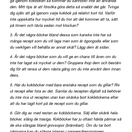
gå igenom kokboken så kommer du sannolikt inte att använda
den. Mitt tips är att försöka göra detta så snabbt det går. Tvinga
dig själv att gå igenom varje kokbok på relativt kort tid. Varför
inte uppskatta hur mycket tid du tror att det kommer att ta, sätt
på timern och tävla sedan mot klockan?
3. Är det några böcker bland dessa som kanske inte har så
många recept som du vill laga men som är ögongodis eller som
du verkligen vill behålla av annat skäl? Lägg dem åt sidan.
4. Är det några böcker som du vill ge en chans till även om du
inte har lagat så mycket ur dem? Gruppera ihop dem och bestäm
dig för att rensa ut dem nästa gång om du inte använt dem innan
dess.
5. Har du kokböcker med bara enstaka recept som du gillar? Riv
ut recept eller fota av det. Samlar du recepten digitalt så behöver
du inte riva ut recepten utan kan skänka bort kokböckerna efter
att du har tagit kort på de recept som du gillar.
6. Gör dig av med resten av kokböckerna. Sälj eller skänk hela
böcker, släng de trasiga. Kokböcker har ju oftast hårda pärmar så
de ska slängas bland grovsopor (brännbart). Om du tar bort
pärmarna kan du slänga inlagan i pappersåtervinningen.