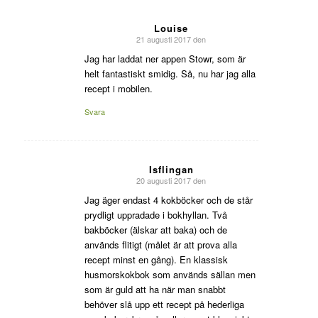
Louise
21 augusti 2017 den
says:
Jag har laddat ner appen Stowr, som är
helt fantastiskt smidig. Så, nu har jag alla
recept i mobilen.
Svara
Isflingan
20 augusti 2017 den
says:
Jag äger endast 4 kokböcker och de står
prydligt uppradade i bokhyllan. Två
bakböcker (älskar att baka) och de
används flitigt (målet är att prova alla
recept minst en gång). En klassisk
husmorskokbok som används sällan men
som är guld att ha när man snabbt
behöver slå upp ett recept på hederliga