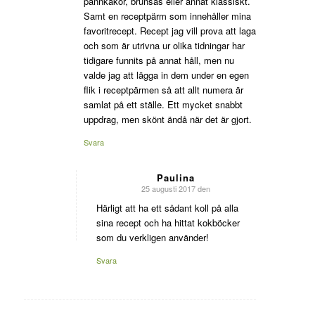
pannkakor, brunsås eller annat klassiskt.
Samt en receptpärm som innehåller mina
favoritrecept. Recept jag vill prova att laga
och som är utrivna ur olika tidningar har
tidigare funnits på annat håll, men nu
valde jag att lägga in dem under en egen
flik i receptpärmen så att allt numera är
samlat på ett ställe. Ett mycket snabbt
uppdrag, men skönt ändå när det är gjort.
Svara
Paulina
25 augusti 2017 den
says:
Härligt att ha ett sådant koll på alla
sina recept och ha hittat kokböcker
som du verkligen använder!
Svara