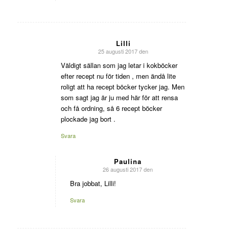
Lilli
25 augusti 2017 den
says:
Väldigt sällan som jag letar i kokböcker
efter recept nu för tiden , men ändå lite
roligt att ha recept böcker tycker jag. Men
som sagt jag är ju med här för att rensa
och få ordning, så 6 recept böcker
plockade jag bort .
Svara
Paulina
26 augusti 2017 den
says:
Bra jobbat, Lilli!
Svara