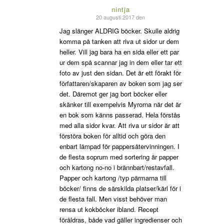
nintja
20 augusti 2017 den
says:
Jag slänger ALDRIG böcker. Skulle aldrig
komma på tanken att riva ut sidor ur dem
heller. Vill jag bara ha en sida eller ett par
ur dem spå scannar jag in dem eller tar ett
foto av just den sidan. Det är ett förakt för
författaren/skaparen av boken som jag ser
det. Däremot ger jag bort böcker eller
skänker till exempelvis Myrorna när det är
en bok som känns passerad. Hela förstås
med alla sidor kvar. Att riva ur sidor är att
förstöra boken för alltid och göra den
enbart lämpad för pappersåtervinningen. I
de flesta soprum med sortering är papper
och kartong no-no i brännbart/restavfall.
Papper och kartong /typ pärmarna till
böcker/ finns de särskilda platser/kärl för i
de flesta fall. Men visst behöver man
rensa ut kokböcker ibland. Recept
föråldras, både vad gäller ingredienser och