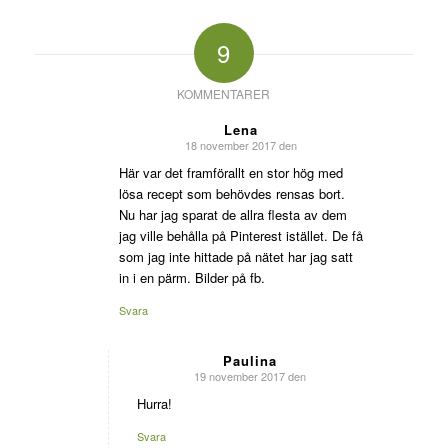
9
KOMMENTARER
Lena
18 november 2017 den
says:
Här var det framförallt en stor hög med
lösa recept som behövdes rensas bort.
Nu har jag sparat de allra flesta av dem
jag ville behålla på Pinterest istället. De få
som jag inte hittade på nätet har jag satt
in i en pärm. Bilder på fb.
Svara
Paulina
19 november 2017 den
says:
Hurra!
Svara