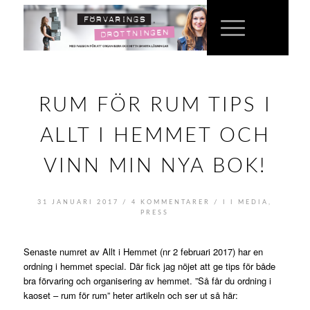
RUM FÖR RUM TIPS I
ALLT I HEMMET OCH
VINN MIN NYA BOK!
/
/
31 JANUARI 2017
4 KOMMENTARER
I
I MEDIA
,
PRESS
Senaste numret av Allt i Hemmet (nr 2 februari 2017) har en
ordning i hemmet special. Där fick jag nöjet att ge tips för både
bra förvaring och organisering av hemmet. ”Så får du ordning i
kaoset – rum för rum” heter artikeln och ser ut så här: