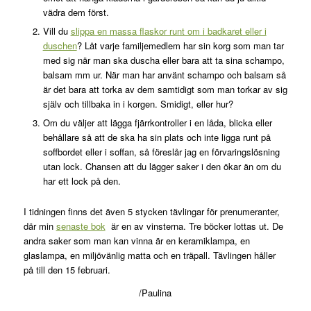
vädra dem först.
Vill du
slippa en massa flaskor runt om i badkaret eller i
duschen
? Låt varje familjemedlem har sin korg som man tar
med sig när man ska duscha eller bara att ta sina schampo,
balsam mm ur. När man har använt schampo och balsam så
är det bara att torka av dem samtidigt som man torkar av sig
själv och tillbaka in i korgen. Smidigt, eller hur?
Om du väljer att lägga fjärrkontroller i en låda, blicka eller
behållare så att de ska ha sin plats och inte ligga runt på
soffbordet eller i soffan, så föreslår jag en förvaringslösning
utan lock. Chansen att du lägger saker i den ökar än om du
har ett lock på den.
I tidningen finns det även 5 stycken tävlingar för prenumeranter,
där min
senaste bok
är en av vinsterna. Tre böcker lottas ut. De
andra saker som man kan vinna är en keramiklampa, en
glaslampa, en miljövänlig matta och en träpall. Tävlingen håller
på till den 15 februari.
/Paulina