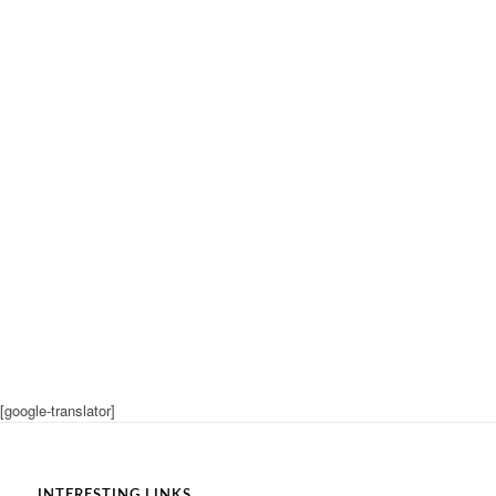
[google-translator]
INTERESTING LINKS