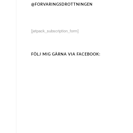
@FORVARINGSDROTTNINGEN
[jetpack_subscription_form]
FÖLJ MIG GÄRNA VIA FACEBOOK: