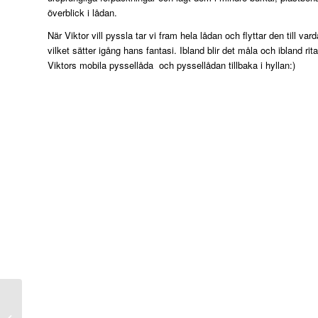
överblick i lådan.
När Viktor vill pyssla tar vi fram hela lådan och flyttar den till v
vilket sätter igång hans fantasi. Ibland blir det måla och ibland rit
Viktors mobila pyssellåda och pyssellådan tillbaka i hyllan:)
Förvaring av
underkläder –