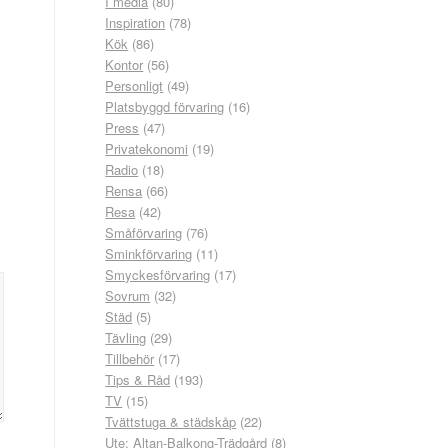
I media
(80)
Inspiration
(78)
Kök
(86)
Kontor
(56)
Personligt
(49)
Platsbyggd förvaring
(16)
Press
(47)
Privatekonomi
(19)
Radio
(18)
Rensa
(66)
Resa
(42)
Småförvaring
(76)
Sminkförvaring
(11)
Smyckesförvaring
(17)
Sovrum
(32)
Städ
(5)
Tävling
(29)
Tillbehör
(17)
Tips & Råd
(193)
TV
(15)
Tvättstuga & städskåp
(22)
Ute: Altan-Balkong-Trädgård
(8)