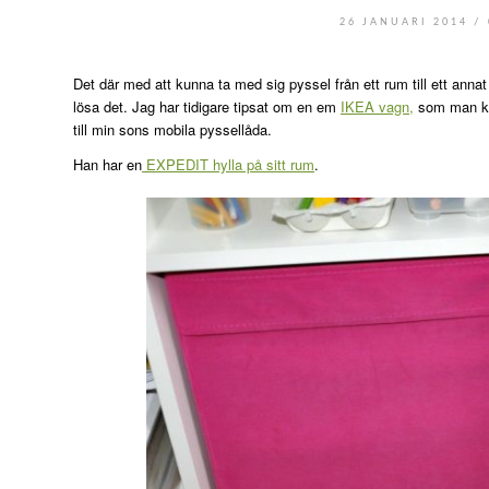
/
26 JANUARI 2014
Det där med att kunna ta med sig pyssel från ett rum till ett ann
lösa det. Jag har tidigare tipsat om en em
IKEA vagn,
som man kan
till min sons mobila pyssellåda.
Han har en
EXPEDIT hylla på sitt rum
.