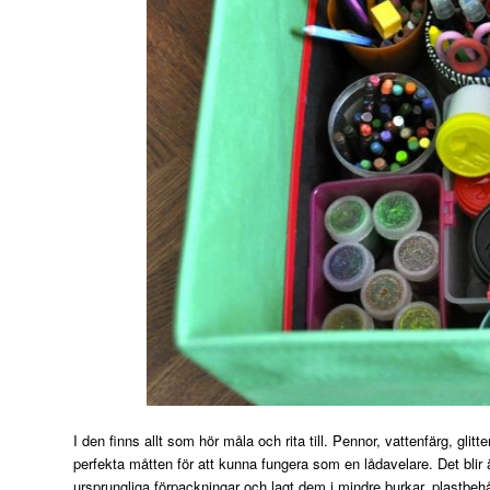
I den finns allt som hör måla och rita till. Pennor, vattenfärg, gl
perfekta måtten för att kunna fungera som en lådavelare. Det blir 
ursprungliga förpackningar och lagt dem i mindre burkar, plastbehå