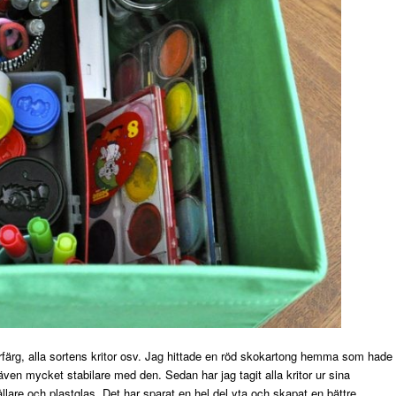
itterfärg, alla sortens kritor osv. Jag hittade en röd skokartong hemma som hade
även mycket stabilare med den. Sedan har jag tagit alla kritor ur sina
llare och plastglas. Det har sparat en hel del yta och skapat en bättre