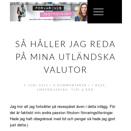
SÅ HÅLLER JAG REDA
PÅ MINA UTLÄNDSKA
VALUTOR
/
/
5 JUNI 2013
0 KOMMENTARER
I
RESA
,
SMÅFÖRVARING
,
TIPS & RÅD
Jag tror att jag fortsätter på resespåret även i detta inlägg. För
det är faktiskt min andra passion förutom förvaringslösningar.
Hade jag haft obegränsat med tid och pengar så hade jag gjort
just detta:)