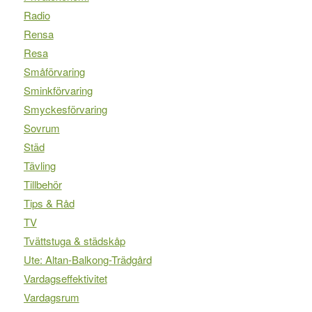
Radio
Rensa
Resa
Småförvaring
Sminkförvaring
Smyckesförvaring
Sovrum
Städ
Tävling
Tillbehör
Tips & Råd
TV
Tvättstuga & städskåp
Ute: Altan-Balkong-Trädgård
Vardagseffektivitet
Vardagsrum