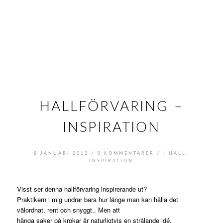
HALLFÖRVARING –
INSPIRATION
/
/
8 JANUARI 2012
0 KOMMENTARER
I
HALL
,
INSPIRATION
Visst ser denna hallförvaring inspirerande ut?
Praktikern i mig undrar bara hur länge man kan hålla det
välordnat, rent och snyggt.. Men att
hänga saker på krokar är naturligtvis en strålande idé,