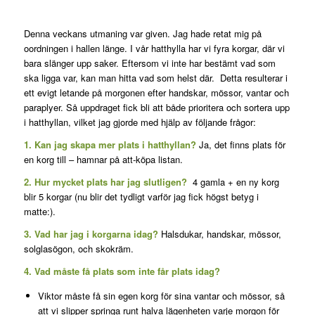
Denna veckans utmaning var given. Jag hade retat mig på
oordningen i hallen länge. I vår hatthylla har vi fyra korgar, där vi
bara slänger upp saker. Eftersom vi inte har bestämt vad som
ska ligga var, kan man hitta vad som helst där. Detta resulterar i
ett evigt letande på morgonen efter handskar, mössor, vantar och
paraplyer. Så uppdraget fick bli att både prioritera och sortera upp
i hatthyllan, vilket jag gjorde med hjälp av följande frågor:
1. Kan jag skapa mer plats i hatthyllan?
Ja, det finns plats för
en korg till – hamnar på att-köpa listan.
2. Hur mycket plats har jag slutligen?
4 gamla + en ny korg
blir 5 korgar (nu blir det tydligt varför jag fick högst betyg i
matte:).
3. Vad har jag i korgarna idag?
Halsdukar, handskar, mössor,
solglasögon, och skokräm.
4.
Vad måste få plats som inte får plats idag?
Viktor måste få sin egen korg för sina vantar och mössor, så
att vi slipper springa runt halva lägenheten varje morgon för