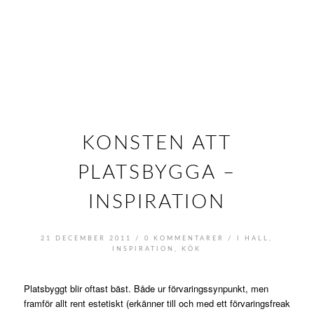
KONSTEN ATT
PLATSBYGGA –
INSPIRATION
/
/
21 DECEMBER 2011
0 KOMMENTARER
I
HALL
,
INSPIRATION
,
KÖK
Platsbyggt blir oftast bäst. Både ur förvaringssynpunkt, men
framför allt rent estetiskt (erkänner till och med ett förvaringsfreak