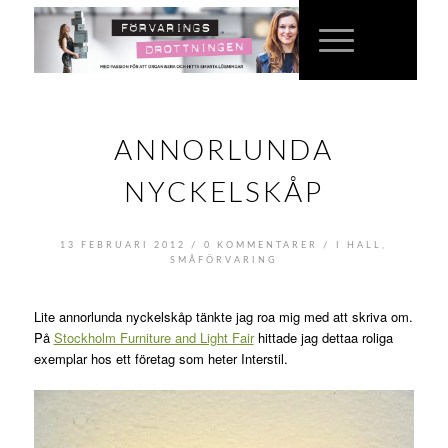
ANNORLUNDA
NYCKELSKÅP
/
/
13 FEBRUARI 2012
0 KOMMENTARER
I
HALL
,
SMÅFÖRVARING
Lite annorlunda nyckelskåp tänkte jag roa mig med att skriva om.
På
Stockholm Furniture and Light Fair
hittade jag dettaa roliga
exemplar hos ett företag som heter Interstil.