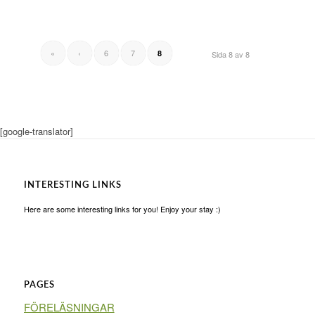
«
‹
6
7
8
Sida 8 av 8
[google-translator]
INTERESTING LINKS
Here are some interesting links for you! Enjoy your stay :)
PAGES
FÖRELÄSNINGAR